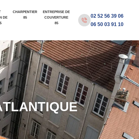
T
CHARPENTIER
ENTREPRISE DE
02 52 56 39 06
N DE
85
COUVERTURE
5
85
06 50 03 91 10
A
T
L
A
N
T
I
Q
U
E