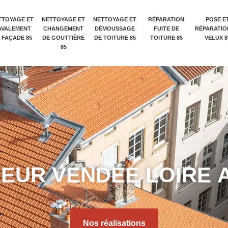
TTOYAGE ET
NETTOYAGE ET
NETTOYAGE ET
RÉPARATION
POSE E
AVALEMENT
CHANGEMENT
DÉMOUSSAGE
FUITE DE
RÉPARATIO
 FAÇADE 85
DE GOUTTIÈRE
DE TOITURE 85
TOITURE 85
VELUX 8
85
R
E
U
R
V
E
N
D
É
E
L
O
I
R
E
Nos réalisations