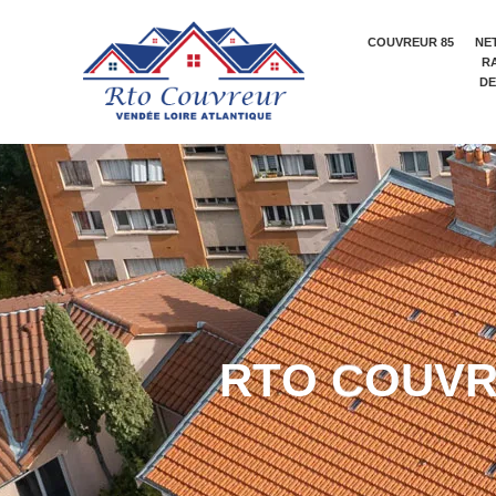
COUVREUR 85
NE
R
DE
R
T
O
C
O
U
V