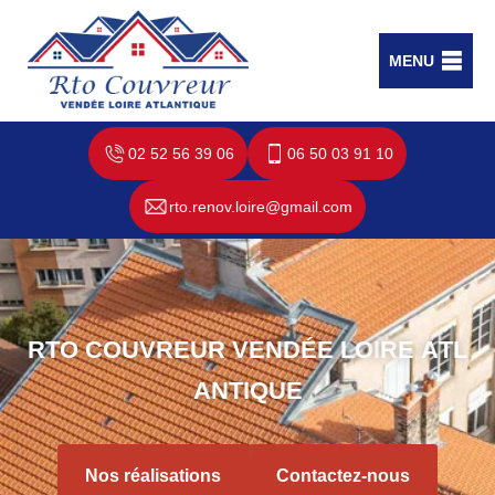
MENU
02 52 56 39 06
06 50 03 91 10
rto.renov.loire@gmail.com
R
T
O
C
O
U
V
R
E
U
R
V
E
N
D
É
E
L
O
I
R
E
A
T
L
A
N
T
I
Q
U
E
Nos réalisations
Contactez-nous