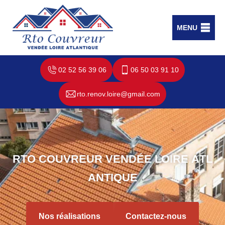
MENU
02 52 56 39 06
06 50 03 91 10
rto.renov.loire@gmail.com
R
T
O
C
O
U
V
R
E
U
R
V
E
N
D
É
E
L
O
I
R
E
A
T
L
A
N
T
I
Q
U
E
Nos réalisations
Contactez-nous