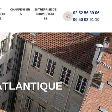
T
CHARPENTIER
ENTREPRISE DE
02 52 56 39 06
N DE
85
COUVERTURE
5
85
06 50 03 91 10
A
T
L
A
N
T
I
Q
U
E