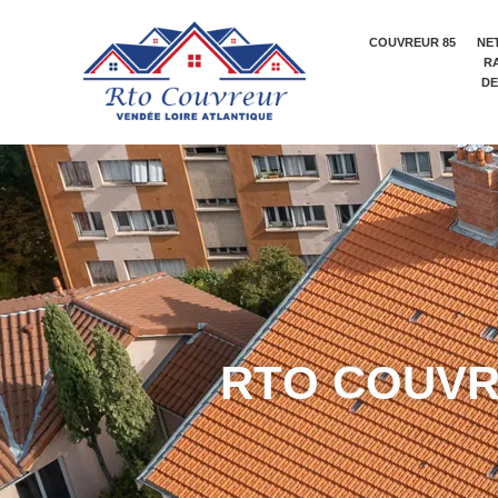
COUVREUR 85
NE
R
DE
R
T
O
C
O
U
V