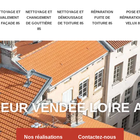
TTOYAGE ET
NETTOYAGE ET
NETTOYAGE ET
RÉPARATION
POSE E
AVALEMENT
CHANGEMENT
DÉMOUSSAGE
FUITE DE
RÉPARATIO
 FAÇADE 85
DE GOUTTIÈRE
DE TOITURE 85
TOITURE 85
VELUX 8
85
R
E
U
R
V
E
N
D
É
E
L
O
I
R
E
Nos réalisations
Contactez-nous