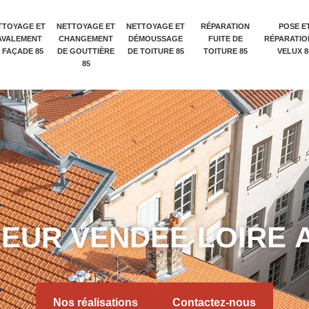
TTOYAGE ET
NETTOYAGE ET
NETTOYAGE ET
RÉPARATION
POSE E
AVALEMENT
CHANGEMENT
DÉMOUSSAGE
FUITE DE
RÉPARATIO
 FAÇADE 85
DE GOUTTIÈRE
DE TOITURE 85
TOITURE 85
VELUX 8
85
R
E
U
R
V
E
N
D
É
E
L
O
I
R
E
Nos réalisations
Contactez-nous