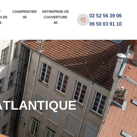
T
CHARPENTIER
ENTREPRISE DE
02 52 56 39 06
N DE
85
COUVERTURE
5
85
06 50 03 91 10
A
T
L
A
N
T
I
Q
U
E