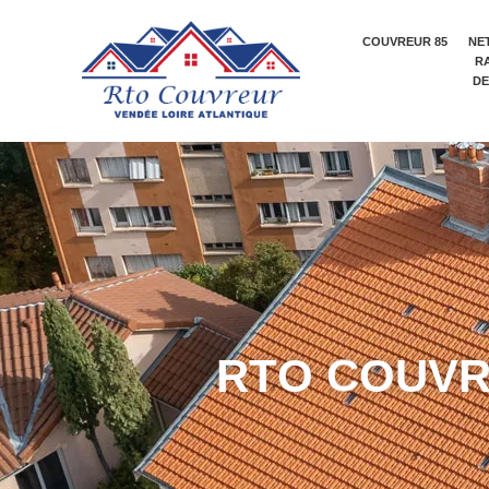
COUVREUR 85
NE
R
DE
R
T
O
C
O
U
V