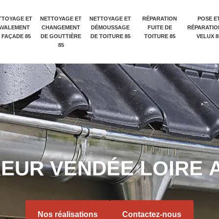
TTOYAGE ET
NETTOYAGE ET
NETTOYAGE ET
RÉPARATION
POSE E
AVALEMENT
CHANGEMENT
DÉMOUSSAGE
FUITE DE
RÉPARATIO
 FAÇADE 85
DE GOUTTIÈRE
DE TOITURE 85
TOITURE 85
VELUX 8
85
R
E
U
R
V
E
N
D
É
E
L
O
I
R
E
Nos réalisations
Contactez-nous