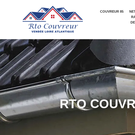
COUVREUR 85
NE
R
DE
R
T
O
C
O
U
V