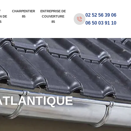
T
CHARPENTIER
ENTREPRISE DE
02 52 56 39 06
N DE
85
COUVERTURE
5
85
06 50 03 91 10
A
T
L
A
N
T
I
Q
U
E