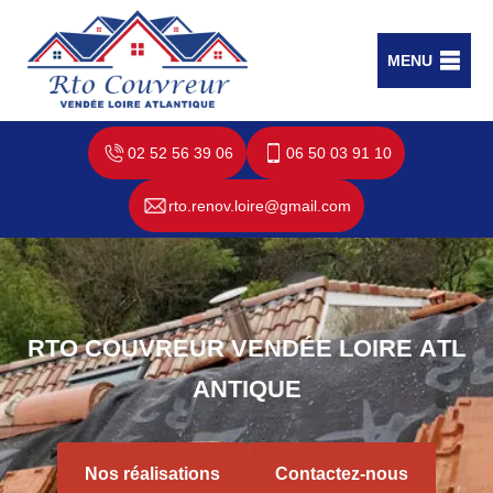
MENU
02 52 56 39 06
06 50 03 91 10
rto.renov.loire@gmail.com
R
T
O
C
O
U
V
R
E
U
R
V
E
N
D
É
E
L
O
I
R
E
A
T
L
A
N
T
I
Q
U
E
Nos réalisations
Contactez-nous