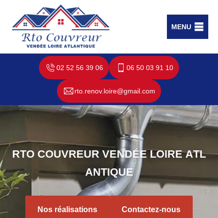
MENU
02 52 56 39 06
06 50 03 91 10
rto.renov.loire@gmail.com
R
T
O
C
O
U
V
R
E
U
R
V
E
N
D
É
E
L
O
I
R
E
A
T
L
A
N
T
I
Q
U
E
Nos réalisations
Contactez-nous