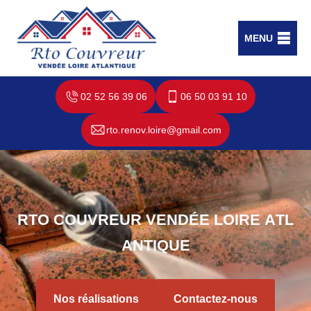
MENU
02 52 56 39 06
06 50 03 91 10
rto.renov.loire@gmail.com
R
T
O
C
O
U
V
R
E
U
R
V
E
N
D
É
E
L
O
I
R
E
A
T
L
A
N
T
I
Q
U
E
Nos réalisations
Contactez-nous