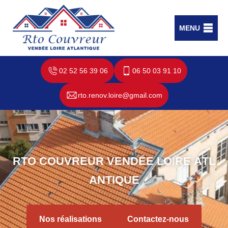
MENU
02 52 56 39 06
06 50 03 91 10
rto.renov.loire@gmail.com
R
T
O
C
O
U
V
R
E
U
R
V
E
N
D
É
E
L
O
I
R
E
A
T
L
A
N
T
I
Q
U
E
Nos réalisations
Contactez-nous