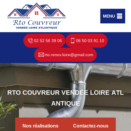
MENU
02 52 56 39 06
06 50 03 91 10
rto.renov.loire@gmail.com
R
T
O
C
O
U
V
R
E
U
R
V
E
N
D
É
E
L
O
I
R
E
A
T
L
A
N
T
I
Q
U
E
Nos réalisations
Contactez-nous