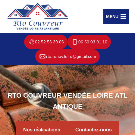
MENU
02 52 56 39 06
06 50 03 91 10
rto.renov.loire@gmail.com
R
T
O
C
O
U
V
R
E
U
R
V
E
N
D
É
E
L
O
I
R
E
A
T
L
A
N
T
I
Q
U
E
Nos réalisations
Contactez-nous